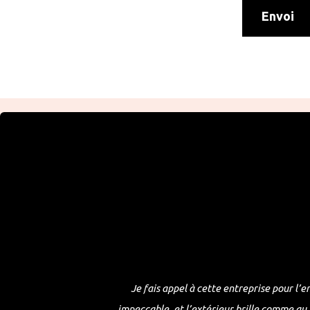
Envoi
Je fais appel à cette entreprise pour l’e
impeccable, et l’extérieur brille comme au