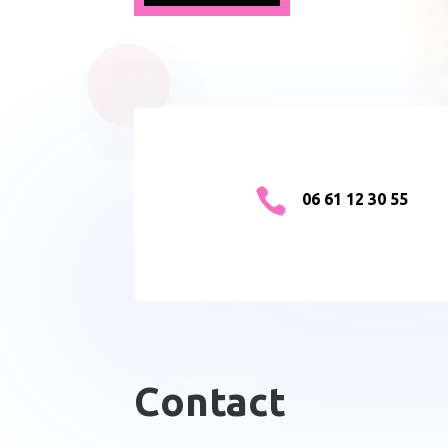

06 61 12 30 55
Contact