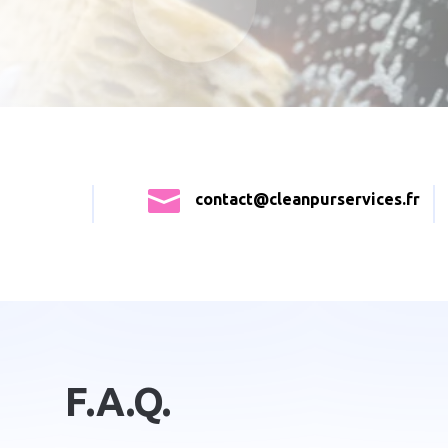

contact@cleanpurservices.fr
F.A.Q.